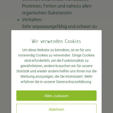
Proteinen, Fetten und nahezu allen
organischen Substanzen.
Verhalten:
Sehr anpassungsfähig und schwer zu
bekämpfen; bauen Nester in kleinen
Rissen und Spalten. Schwärmen das
Wir verwenden Cookies
ganze Jahr über in beheizten
Um diese Website zu betreiben, ist es für uns
Gebäuden.
notwendig Cookies zu verwenden. Einige Cookies
Fortpflanzung:
sind erforderlich, um die Funktionalität zu
gewährleisten, andere brauchen wir für unsere
Ständige Fortpflanzung innerhalb der
Statistik und wieder andere helfen uns Ihnen nur die
Kolonie; keine spezifische
Werbung anzuzeigen, die Sie interessiert. Mehr
Schwarmzeit, da sie in beheizten
erfahren Sie in unserer Datenschutzerklärung.
Gebäuden kontinuierlich brüten
können.
Alles zulassen
Ablehnen
Vergleich