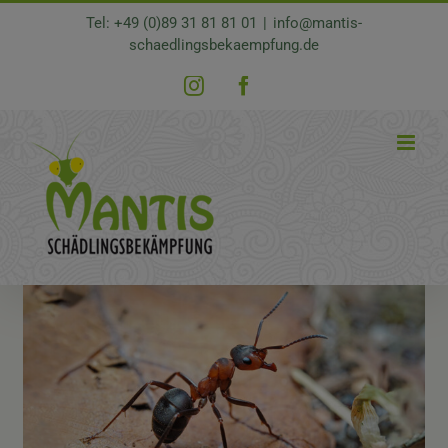
Zum
Tel: +49 (0)89 31 81 81 01
|
info@mantis-
Inhalt
schaedlingsbekaempfung.de
springen
Instagram
Facebook