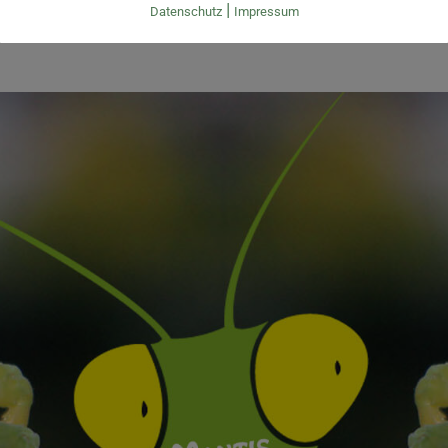
Schnell – effektiv – verlässlich.
|
Datenschutz
Impressum