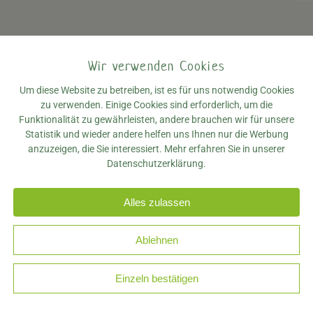
Wir verwenden Cookies
Um diese Website zu betreiben, ist es für uns notwendig Cookies
 Mantis sind in Sachen Schädlingsbekämpfun
zu verwenden. Einige Cookies sind erforderlich, um die
durch und durch.
Funktionalität zu gewährleisten, andere brauchen wir für unsere
Statistik und wieder andere helfen uns Ihnen nur die Werbung
anzuzeigen, die Sie interessiert. Mehr erfahren Sie in unserer
Datenschutzerklärung.
erjäger sind wir nicht nur schnell und verläs
 Wir achten bei der Bekämpfung von Schädling
Alles zulassen
ologisch sinnvolle Lösungen zu finden und b
i der Prävention zur Vermeidung von Schädlin
Ablehnen
Einzeln bestätigen
Schädlingskontrolle in und um München: