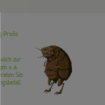
g Profis
slich zur
en v. a.
eraten Sie
gsbefall.