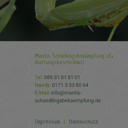
Mantis Schädlingsbekämpfung UG
(haftungsbeschränkt)
Tel:
089.31 81 81 01
Handy:
0171.5 33 80 64
E-Mail:
info@mantis-
schaedlingsbekaempfung.de
Impressum
|
Datenschutz