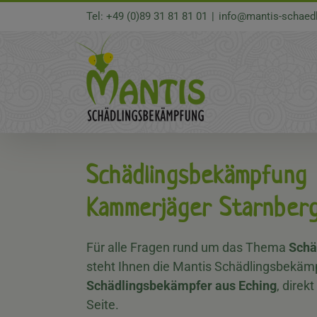
Zum
Tel: +49 (0)89 31 81 81 01
|
info@mantis-schaed
Inhalt
springen
Schädlingsbekämpfung
Kammerjäger Starnber
Für alle Fragen rund um das Thema
Schä
steht Ihnen die Mantis Schädlingsbekämp
Schädlingsbekämpfer aus Eching
, dire
Seite.