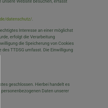
Sie unsere Website besuchen, erfasst
.de/datenschutz/
.
rechtigtes Interesse an einer möglichst
rde, erfolgt die Verarbeitung
inwilligung die Speicherung von Cookies
ne des TTDSG umfasst. Die Einwilligung
tes geschlossen. Hierbei handelt es
die personenbezogenen Daten unserer