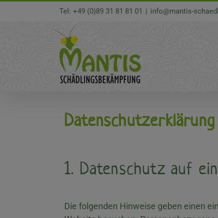
Zum
Tel: +49 (0)89 31 81 81 01
|
info@mantis-schaed
Inhalt
springen
Datenschutzerklärung
1. Datenschutz auf ein
Allgemeine Hinweise
Die folgenden Hinweise geben einen ei