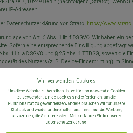
ski-Straße 7, 10249 Berlin (nachfolgend „Strato“). Wenn 
hrer IP-Adressen.
er Datenschutzerklärung von Strato:
https://www.strato
rundlage von Art. 6 Abs. 1 lit. f DSGVO. Wir haben ein be
te. Sofern eine entsprechende Einwilligung abgefragt wu
 Abs. 1 lit. a DSGVO und § 25 Abs. 1 TTDSG, soweit die E
ndgerät des Nutzers (z. B. Device-Fingerprinting) im Sin
Wir verwenden Cookies
Um diese Website zu betreiben, ist es für uns notwendig Cookies
zu verwenden. Einige Cookies sind erforderlich, um die
erarbeitung (AVV) zur Nutzung des oben genannten Diens
Funktionalität zu gewährleisten, andere brauchen wir für unsere
Statistik und wieder andere helfen uns Ihnen nur die Werbung
geschriebenen Vertrag, der gewährleistet, dass dieser 
anzuzeigen, die Sie interessiert. Mehr erfahren Sie in unserer
ungen und unter Einhaltung der DSGVO verarbeitet.
Datenschutzerklärung.