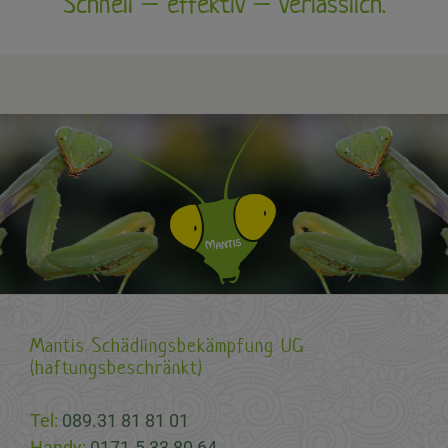
Schnell – effektiv – verlässlich.
Mantis Schädlingsbekämpfung UG
(haftungsbeschränkt)
Tel:
089.31 81 81 01
Handy:
0171.5 33 80 64