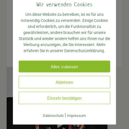
Wir verwenden Cookies
Tel.:
+49 (0)89 31 81 81 01
Um diese Website zu betreiben, ist es für uns
Handy:
+49 (0)171 5 33 80 64
notwendig Cookies zu verwenden. Einige Cookies
Fax: +49 (0)89 31 81 81 03
sind erforderlich, um die Funktionalität zu
gewährleisten, andere brauchen wir für unsere
Statistik und wieder andere helfen uns Ihnen nur die
info@mantis-
Werbung anzuzeigen, die Sie interessiert. Mehr
schaedlingsbekaempfung.de
erfahren Sie in unserer Datenschutzerklärung.
Alles zulassen
Ablehnen
Einzeln bestätigen
|
Datenschutz
Impressum