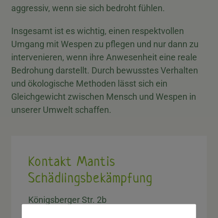
aggressiv, wenn sie sich bedroht fühlen.
Insgesamt ist es wichtig, einen respektvollen
Umgang mit Wespen zu pflegen und nur dann zu
intervenieren, wenn ihre Anwesenheit eine reale
Bedrohung darstellt. Durch bewusstes Verhalten
und ökologische Methoden lässt sich ein
Gleichgewicht zwischen Mensch und Wespen in
unserer Umwelt schaffen.
Kontakt Mantis
Schädlingsbekämpfung
Königsberger Str. 2b
85386 Eching