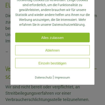
EU-Streitschlichtung
sind erforderlich, um die Funktionalität zu
gewährleisten, andere brauchen wir für unsere
Statistik und wieder andere helfen uns Ihnen nur die
Die Europäische Kommission stellt eine Plattform
Werbung anzuzeigen, die Sie interessiert. Mehr
zur Online-Streitbeilegung (OS)
erfahren Sie in unserer Datenschutzerklärung.
bereit:
https://ec.europa.eu/consumers/odr/
.
Unsere E-Mail-Adresse finden Sie oben im
Alles zulassen
Impressum.
Ablehnen
–
Einzeln bestätigen
Verbraucher­streit­beilegung/Universal­
schlichtungs­stelle
|
Datenschutz
Impressum
Wir sind nicht bereit oder verpflichtet, an
Streitbeilegungsverfahren vor einer
Verbraucherschlichtungsstelle teilzunehmen.