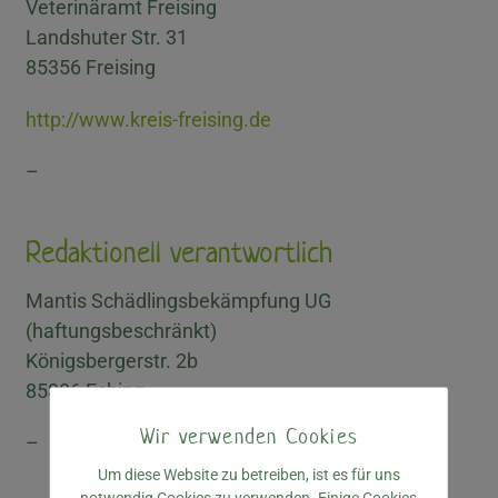
Veterinäramt Freising
Landshuter Str. 31
85356 Freising
http://www.kreis-freising.de
–
Redaktionell verantwortlich
Mantis Schädlingsbekämpfung UG
(haftungsbeschränkt)
Königsbergerstr. 2b
85386 Eching
Wir verwenden Cookies
–
Um diese Website zu betreiben, ist es für uns
notwendig Cookies zu verwenden. Einige Cookies