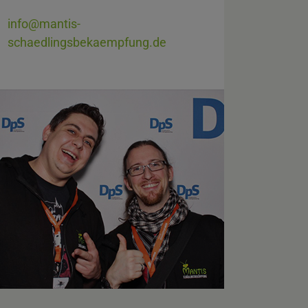
info@mantis-
schaedlingsbekaempfung.de