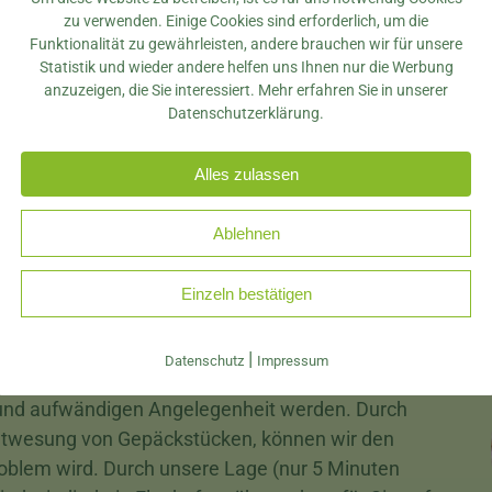
zu verwenden. Einige Cookies sind erforderlich, um die
von Bettwanzen spezialisiert haben. So können wi
Funktionalität zu gewährleisten, andere brauchen wir für unsere
Bekämpfung von Bettwanzen auch eine präzise un
Statistik und wieder andere helfen uns Ihnen nur die Werbung
durch unseren bewährten Partner bieten – abgesti
anzuzeigen, die Sie interessiert. Mehr erfahren Sie in unserer
Datenschutzerklärung.
Alles zulassen
g
Ablehnen
r Ihre Gepäckstücke
Einzeln bestätigen
gestellt, dass es in Ihrem Hotel bzw. Ferienhaus
llen Sie auf ein ungewolltes Mitbringsel aus
|
Datenschutz
Impressum
n Bettwanzenbefall zu Hause kann unter
 und aufwändigen Angelegenheit werden. Durch
ntwesung von Gepäckstücken, können wir den
Problem wird. Durch unsere Lage (nur 5 Minuten