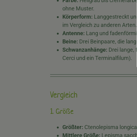
Farbe:
Hellgrau bis cremefarbe
ohne Muster.
Körperform:
Langgestreckt und
im Vergleich zu anderen Arten.
Antenne:
Lang und fadenförmi
Beine:
Drei Beinpaare, die lang
Schwanzanhänge:
Drei lange,
Cerci und ein Terminalfilum).
Vergleich
1. Größe
Größter:
Ctenolepisma longic
Mittlere Größe:
Lepisma sacch