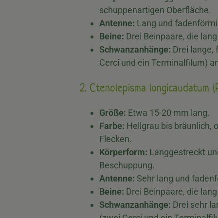
schuppenartigen Oberfläche.
Antenne:
Lang und fadenförmi
Beine:
Drei Beinpaare, die lang
Schwanzanhänge:
Drei lange,
Cerci und ein Terminalfilum) a
2. Ctenolepisma longicaudatum (
Größe:
Etwa 15-20 mm lang.
Farbe:
Hellgrau bis bräunlich,
Flecken.
Körperform:
Langgestreckt und
Beschuppung.
Antenne:
Sehr lang und fadenf
Beine:
Drei Beinpaare, die lang 
Schwanzanhänge:
Drei sehr l
(zwei Cerci und ein Terminalfil