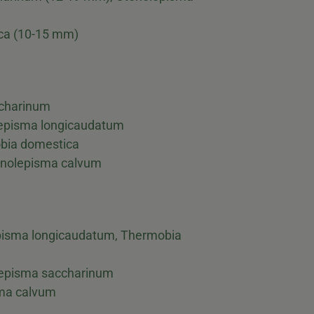
ca (10-15 mm)
charinum
episma longicaudatum
ia domestica
nolepisma calvum
isma longicaudatum, Thermobia
episma saccharinum
ma calvum