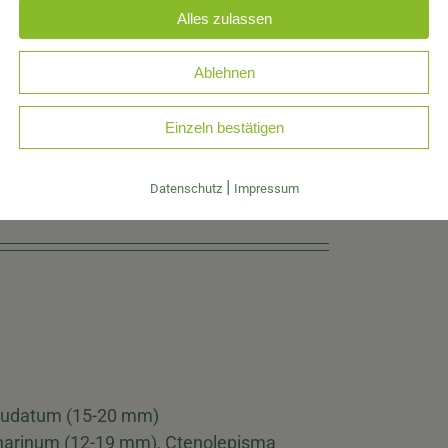
n, oft mit einer gleichmäßigen Färbung
Alles zulassen
 abgeflacht, mit einer glatten Oberfläche
Ablehnen
g.
Einzeln bestätigen
 und schlank sind.
 fadenförmige Schwanzanhänge (zwei
|
Datenschutz
Impressum
audatum (15-20 mm)
arinum (12-19 mm), Ctenolepisma