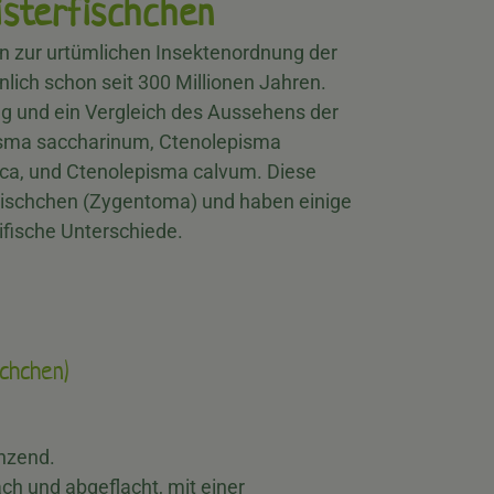
isterfischchen
en zur urtümlichen Insektenordnung der
lich schon seit 300 Millionen Jahren.
ung und ein Vergleich des Aussehens der
pisma saccharinum, Ctenolepisma
ca, und Ctenolepisma calvum. Diese
Fischchen (Zygentoma) und haben einige
ische Unterschiede.
schchen)
änzend.
ch und abgeflacht, mit einer