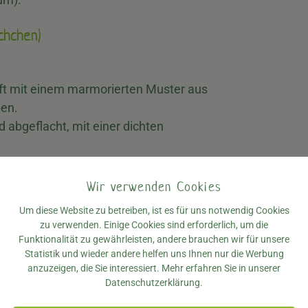
chchen)
oft mit einem marmorierten Muster aus
pen.
 abgeflacht, mit einer dichten
 – Beine: Drei Beinpaare, die lang und
Wir verwenden Cookies
 fadenförmige Schwanzanhänge (zwei
Um diese Website zu betreiben, ist es für uns notwendig Cookies
zu verwenden. Einige Cookies sind erforderlich, um die
Funktionalität zu gewährleisten, andere brauchen wir für unsere
ischchen)
Statistik und wieder andere helfen uns Ihnen nur die Werbung
anzuzeigen, die Sie interessiert. Mehr erfahren Sie in unserer
Datenschutzerklärung.