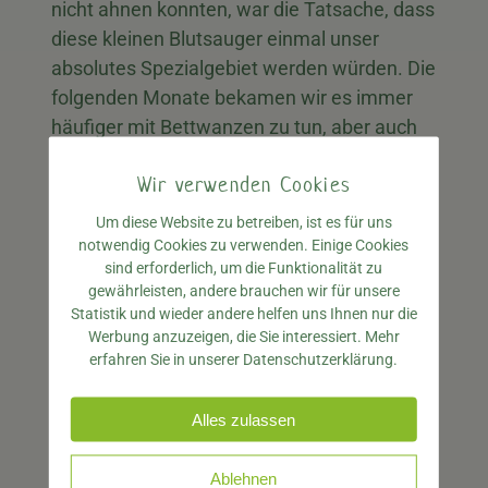
nicht ahnen konnten, war die Tatsache, dass
diese kleinen Blutsauger einmal unser
absolutes Spezialgebiet werden würden. Die
folgenden Monate bekamen wir es immer
häufiger mit Bettwanzen zu tun, aber auch
in anderen Bereichen kamen nach und nach
Wir verwenden Cookies
immer mehr Aufträge. Viele dieser Kunden
aus dieser Zeit werden auch heute noch von
Um diese Website zu betreiben, ist es für uns
uns betreut. Ich bin ihnen allen sehr dankbar
notwendig Cookies zu verwenden. Einige Cookies
sind erforderlich, um die Funktionalität zu
für die Chance, die sie uns gegeben haben
gewährleisten, andere brauchen wir für unsere
und die Tatsache, dass sie sich auch heute
Statistik und wieder andere helfen uns Ihnen nur die
noch an uns wenden, wenn sie ein
Werbung anzuzeigen, die Sie interessiert. Mehr
erfahren Sie in unserer Datenschutzerklärung.
Schädlingsproblem haben, spricht wohl für
sich. Egal ob Bäckereien, Gastronomie,
Alles zulassen
Hausverwaltungen oder Privatkunden, wenn
sie ein Problem mit ungebetenen Gästen
Ablehnen
hatten, fanden sie bei uns Hilfe. Gegen Ende