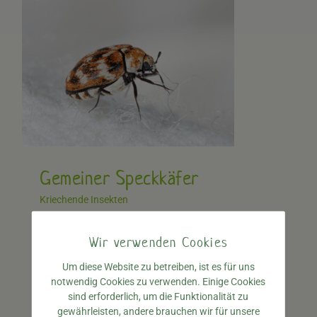
Gemeiner Speckkäfer
Kriechende Insekten
Wir verwenden Cookies
Gemeiner Speckkäfer / Teppichkäfer /
Um diese Website zu betreiben, ist es für uns
Museumskäfer / Wollkrautblütenkäfer /
notwendig Cookies zu verwenden. Einige Cookies
Pelzkäfer Die große Familie der
sind erforderlich, um die Funktionalität zu
Speckkäfer erfüllt in der Natur die wichtige
gewährleisten, andere brauchen wir für unsere