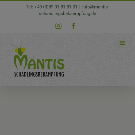
Zum
Tel: +49 (0)89 31 81 81 01
|
info@mantis-
Inhalt
schaedlingsbekaempfung.de
springen
Instagram
Facebook